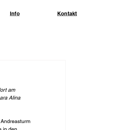
Info
Kontakt
dort am 
ara Alina 
ne Andreasturm 
e in den 