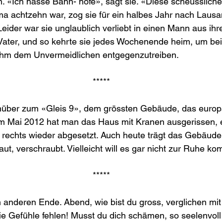
n. «Ich hasse Bahn- höfe», sagt sie. «Diese scheusslich
 achtzehn war, zog sie für ein halbes Jahr nach Lausa
Leider war sie unglaublich verliebt in einen Mann aus ihr
Vater, und so kehrte sie jedes Wochenende heim, um bei 
hm dem Unvermeidlichen entgegenzutreiben.
*****
inüber zum «Gleis 9», dem grössten Gebäude, das europ
m Mai 2012 hat man das Haus mit Kranen ausgerissen, e
 rechts wieder abgesetzt. Auch heute trägt das Gebäude 
aut, verschraubt. Vielleicht will es gar nicht zur Ruhe k
*****
m anderen Ende. Abend, wie bist du gross, verglichen mit 
 Gefühle fehlen! Musst du dich schämen, so seelenvoll