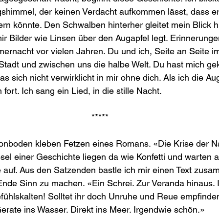
shimmel, der keinen Verdacht aufkommen lässt, dass er
ern könnte. Den Schwalben hinterher gleitet mein Blick h
ir Bilder wie Linsen über den Augapfel legt. Erinnerung
nacht vor vielen Jahren. Du und ich, Seite an Seite im
Stadt und zwischen uns die halbe Welt. Du hast mich geku
s sich nicht verwirklicht in mir ohne dich. Als ich die Aug
ort. Ich sang ein Lied, in die stille Nacht.
*****
tonboden kleben Fetzen eines Romans. «Die Krise der Na
bsel einer Geschichte liegen da wie Konfetti und warten a
 auf. Aus den Satzenden bastle ich mir einen Text zusa
de Sinn zu machen. «Ein Schrei. Zur Veranda hinaus. Ih
hlskalten! Solltet ihr doch Unruhe und Reue empfinden!
erate ins Wasser. Direkt ins Meer. Irgendwie schön.»