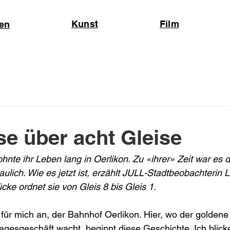
Kunst
Film
nen
se über acht Gleise
ohnte ihr Leben lang in Oerlikon. Zu «ihrer» Zeit war es 
lich. Wie es jetzt ist, erzählt JULL-Stadtbeobachterin L
ücke ordnet sie von Gleis 8 bis Gleis 1.
er für mich an, der Bahnhof Oerlikon. Hier, wo der golde
agesgeschäft wacht, beginnt diese Geschichte. Ich blick