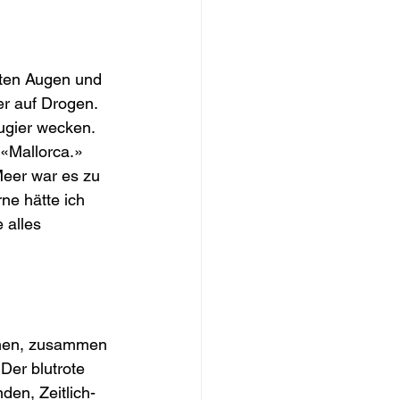
lten Augen und 
r auf Drogen. 
ugier wecken. 
«Mallorca.» 
eer war es zu 
e hätte ich 
 alles 
rmen, zusammen 
 Der blutrote 
den, Zeitlich- 