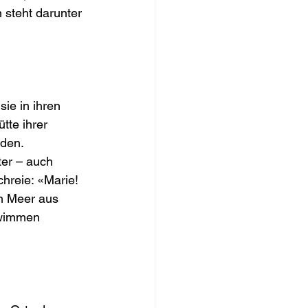
 steht darunter 
ie in ihren 
tte ihrer 
den. 
ter – auch 
hreie: «Marie! 
m Meer aus 
hwimmen 