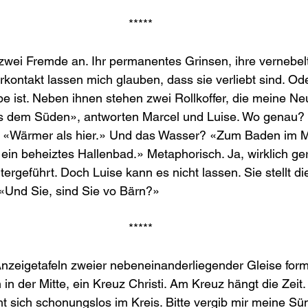
*****
 zwei Fremde an. Ihr permanentes Grinsen, ihre vernebe
ontakt lassen mich glauben, dass sie verliebt sind. Ode
 ist. Neben ihnen stehen zwei Rollkoffer, die meine Ne
dem Süden», antworten Marcel und Luise. Wo genau? 
 «Wärmer als hier.» Und das Wasser? «Zum Baden im M
 ein beheiztes Hallenbad.» Metaphorisch. Ja, wirklich gern
ergeführt. Doch Luise kann es nicht lassen. Sie stellt die
«Und Sie, sind Sie vo Bärn?»
*****
 Anzeigetafeln zweier nebeneinanderliegender Gleise fo
in der Mitte, ein Kreuz Christi. Am Kreuz hängt die Zeit.
 sich schonungslos im Kreis. Bitte vergib mir meine Sün