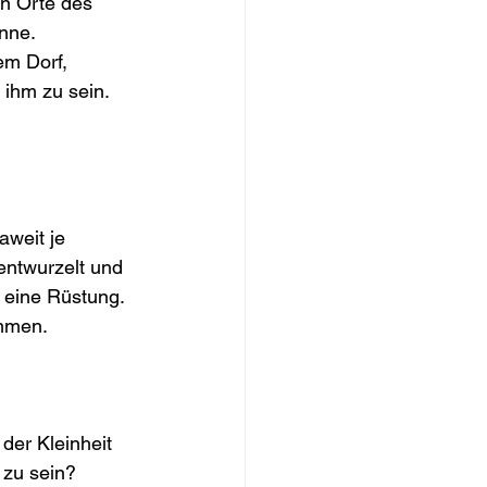
en Orte des 
nne. 
em Dorf, 
ihm zu sein. 
aweit je 
ntwurzelt und 
eine Rüstung. 
ommen.
der Kleinheit 
 zu sein? 