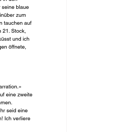
 seine blaue 
inüber zum 
en tauchen auf 
 21. Stock, 
̈sst und ich 
en öffnete, 
rration.» 
uf eine zweite 
mmen. 
r seid eine 
 Ich verliere 