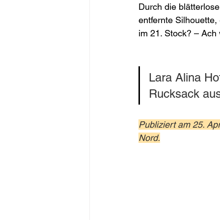
Durch die blätterlo
entfernte Silhouette
im 21. Stock? – Ach w
Lara Alina Hof
Rucksack aus
Publiziert am 25. Ap
Nord.